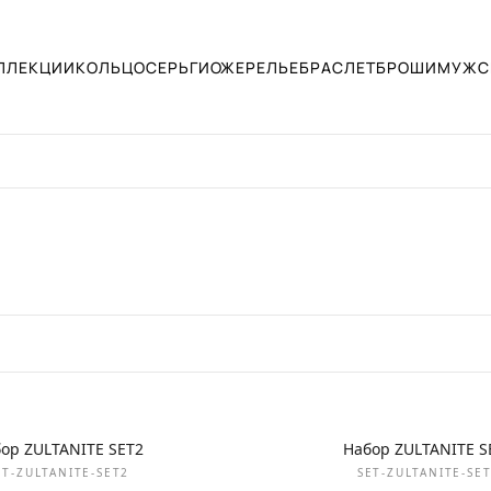
ЛЛЕКЦИИ
КОЛЬЦО
СЕРЬГИ
ОЖЕРЕЛЬЕ
БРАСЛЕТ
БРОШИ
МУЖС
НОВИНКА
ор ZULTANITE SET2
Набор ZULTANITE S
ET-ZULTANITE-SET2
SET-ZULTANITE-SE