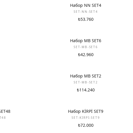
НОВИНКА
Набор NN SET4
SET-NN-SET4
₺53.760
НОВИНКА
Набор MB SET6
SET-MB-SET6
₺42.960
НОВИНКА
Набор MB SET2
SET-MB-SET2
₺114.240
НОВИНКА
SET48
Набор KİRPİ SET9
T48
SET-KIRPI-SET9
₺72.000