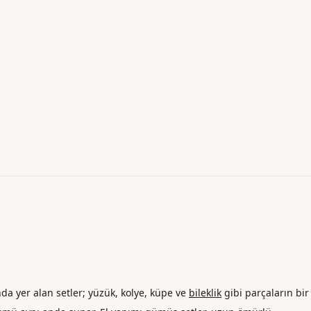
nda yer alan setler; yüzük, kolye, küpe ve
bileklik
gibi parçaların bir