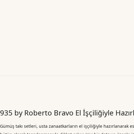
935 by Roberto Bravo El İşçiliğiyle Hazı
Gümüş takı setleri, usta zanaatkarların el işçiliğiyle hazırlanarak 