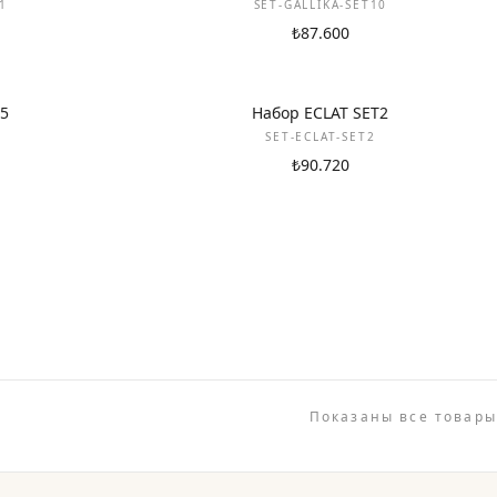
11
SET-GALLIKA-SET10
₺87.600
НОВИНКА
T5
Набор ECLAT SET2
SET-ECLAT-SET2
₺90.720
Показаны все товары