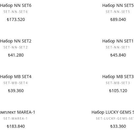
НОВИНКА
Набор NN SET6
Набор NN SET5
SET-NN-SET6
SET-NN-SET5
₺173.520
₺89.040
НОВИНКА
Набор NN SET2
Набор NN SET1
SET-NN-SET2
SET-NN-SET1
₺41.280
₺45.840
НОВИНКА
Набор MB SET4
Набор MB SET3
SET-MB-SET4
SET-MB-SET3
₺39.360
₺105.120
НОВИНКА
омплект MAREA-1
Набор LUCKY GEMS 
SET-MAREA-1
SET-LUCKY-GEMS-SE
₺183.840
₺33.360